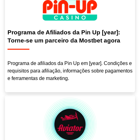
Programa de Afiliados da Pin Up [year]:
Torne-se um parceiro da Mostbet agora
Programa de afiliados da Pin Up em [year]. Condições e
requisitos para afiliação, informações sobre pagamentos
e ferramentas de marketing.