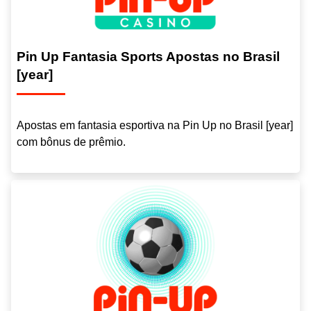
Pin Up Fantasia Sports Apostas no Brasil
[year]
Apostas em fantasia esportiva na Pin Up no Brasil [year]
com bônus de prêmio.