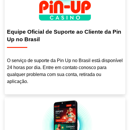
Equipe Oficial de Suporte ao Cliente da Pin
Up no Brasil
O serviço de suporte da Pin Up no Brasil está disponível
24 horas por dia. Entre em contato conosco para
qualquer problema com sua conta, retirada ou
aplicação.