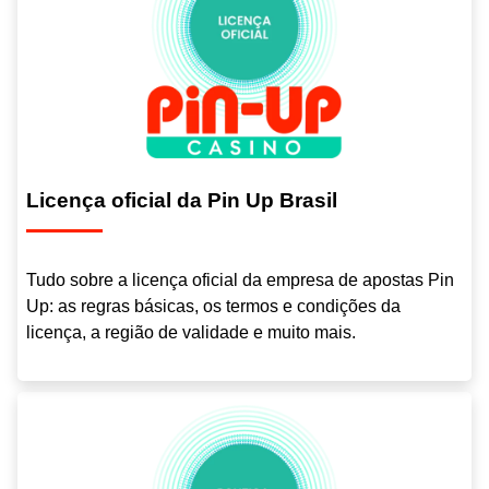
Licença oficial da Pin Up Brasil
Tudo sobre a licença oficial da empresa de apostas Pin
Up: as regras básicas, os termos e condições da
licença, a região de validade e muito mais.