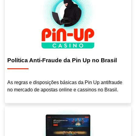
Política Anti-Fraude da Pin Up no Brasil
As regras e disposições básicas da Pin Up antifraude
no mercado de apostas online e cassinos no Brasil.