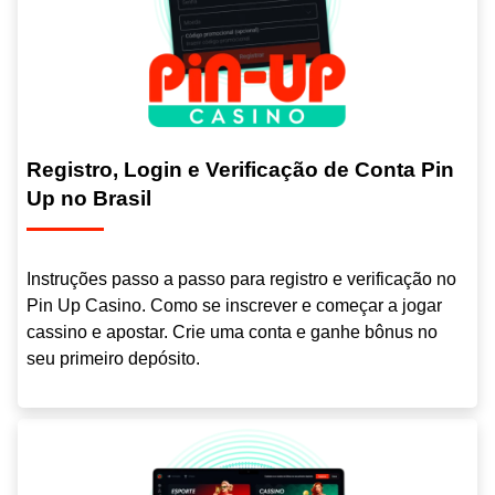
Registro, Login e Verificação de Conta Pin
Up no Brasil
Instruções passo a passo para registro e verificação no
Pin Up Casino. Como se inscrever e começar a jogar
cassino e apostar. Crie uma conta e ganhe bônus no
seu primeiro depósito.