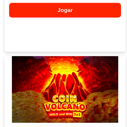
Jogar