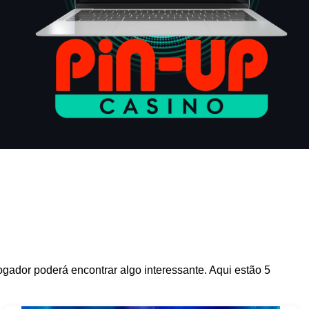
ador poderá encontrar algo interessante. Aqui estão 5