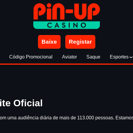
Baixe
Registar
Código Promocional
Aviator
Saque
Esportes
te Oficial
com uma audiência diária de mais de 113.000 pessoas. Estamo