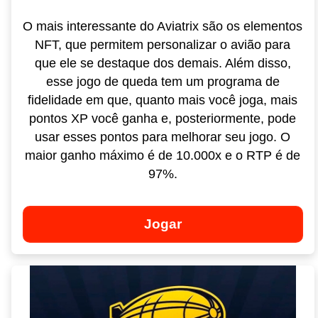
O mais interessante do Aviatrix são os elementos
NFT, que permitem personalizar o avião para
que ele se destaque dos demais. Além disso,
esse jogo de queda tem um programa de
fidelidade em que, quanto mais você joga, mais
pontos XP você ganha e, posteriormente, pode
usar esses pontos para melhorar seu jogo. O
maior ganho máximo é de 10.000x e o RTP é de
97%.
Jogar