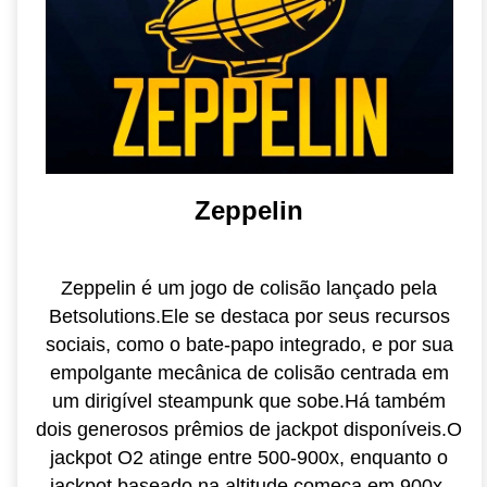
Zeppelin
Zeppelin é um jogo de colisão lançado pela
Betsolutions.Ele se destaca por seus recursos
sociais, como o bate-papo integrado, e por sua
empolgante mecânica de colisão centrada em
um dirigível steampunk que sobe.Há também
dois generosos prêmios de jackpot disponíveis.O
jackpot O2 atinge entre 500-900x, enquanto o
jackpot baseado na altitude começa em 900x.