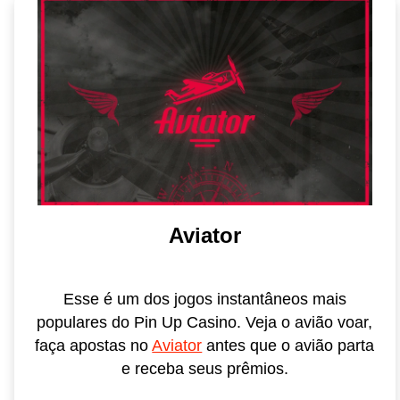
Android
iOS
Aviator
Esse é um dos jogos instantâneos mais
populares do Pin Up Casino. Veja o avião voar,
faça apostas no
Aviator
antes que o avião parta
e receba seus prêmios.