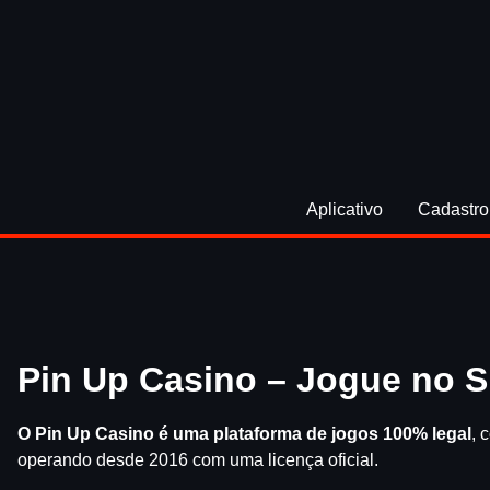
Aplicativo
Cadastro
Pin Up Casino – Jogue no Si
O Pin Up Casino é uma plataforma de jogos 100% legal
, 
operando desde 2016 com uma licença oficial.