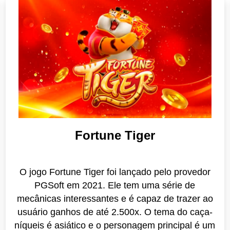
Fortune Tiger
O jogo Fortune Tiger foi lançado pelo provedor
PGSoft em 2021. Ele tem uma série de
mecânicas interessantes e é capaz de trazer ao
usuário ganhos de até 2.500x. O tema do caça-
níqueis é asiático e o personagem principal é um