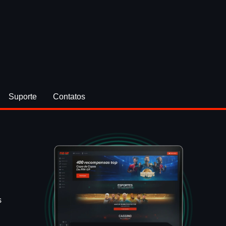
Suporte
Contatos
s