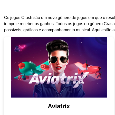
Os jogos Crash são um novo gênero de jogos em que o resul
tempo e receber os ganhos. Todos os jogos do gênero Cras
possíveis, gráficos e acompanhamento musical. Aqui estão 
Aviatrix