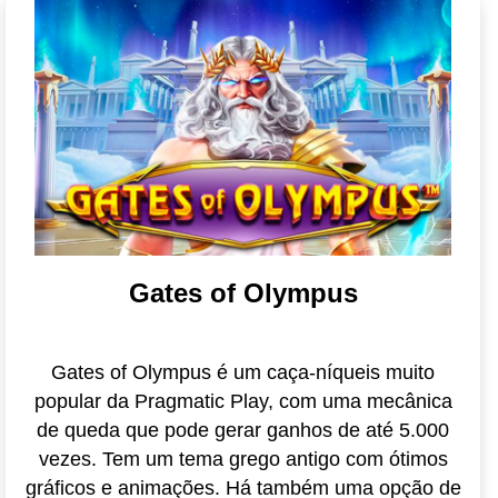
Gates of Olympus
Gates of Olympus é um caça-níqueis muito
popular da Pragmatic Play, com uma mecânica
de queda que pode gerar ganhos de até 5.000
vezes. Tem um tema grego antigo com ótimos
gráficos e animações. Há também uma opção de