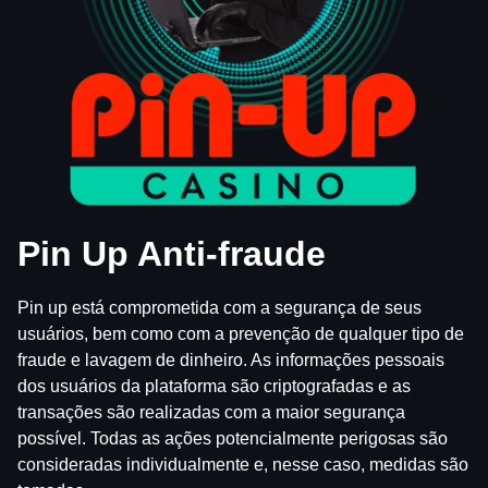
Pin Up Anti-fraude
Pin up está comprometida com a segurança de seus
usuários, bem como com a prevenção de qualquer tipo de
fraude e lavagem de dinheiro. As informações pessoais
dos usuários da plataforma são criptografadas e as
transações são realizadas com a maior segurança
possível. Todas as ações potencialmente perigosas são
consideradas individualmente e, nesse caso, medidas são