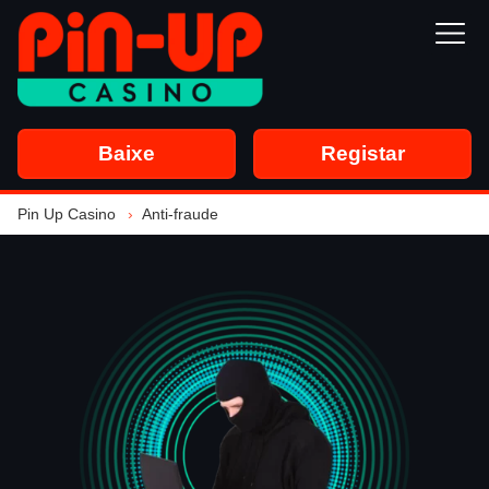
Baixe
Registar
Pin Up Casino
Anti-fraude