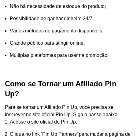
Não há necessidade de estoque do produto;
Possibilidade de ganhar dinheiro 24/7;
Vários métodos de pagamento disponíveis;
Grande público para atingir online;
Múltiplas plataformas para usar na promoção.
Como se Tornar um Afiliado Pin
Up?
Para se tornar um Afiliado Pin Up, você precisa se
inscrever no site oficial Pin Up. Siga o passo abaixo:
Acesse o site oficial do Pin Up.
Clique no link ‘Pin Up Partners’ para mudar a página de