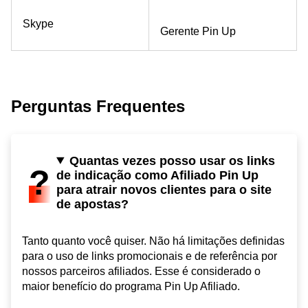
Skype
Gerente Pin Up
Perguntas Frequentes
Quantas vezes posso usar os links
de indicação como Afiliado Pin Up
para atrair novos clientes para o site
de apostas?
Tanto quanto você quiser. Não há limitações definidas
para o uso de links promocionais e de referência por
nossos parceiros afiliados. Esse é considerado o
maior benefício do programa Pin Up Afiliado.