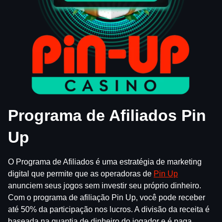
Programa de Afiliados Pin
Up
O Programa de Afiliados é uma estratégia de marketing
digital que permite que as operadoras de
Pin Up
anunciem seus jogos sem investir seu próprio dinheiro.
Com o programa de afiliação Pin Up, você pode receber
até 50% da participação nos lucros. A divisão da receita é
baseada na quantia de dinheiro do jogador e é paga