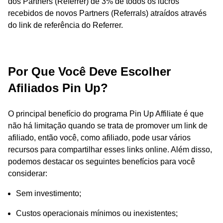
dos Partners (Referrer) de 3% de todos os lucros
recebidos de novos Partners (Referrals) atraídos através
do link de referência do Referrer.
Por Que Você Deve Escolher
Afiliados Pin Up?
O principal benefício do programa Pin Up Affiliate é que
não há limitação quando se trata de promover um link de
afiliado, então você, como afiliado, pode usar vários
recursos para compartilhar esses links online. Além disso,
podemos destacar os seguintes benefícios para você
considerar:
Sem investimento;
Custos operacionais mínimos ou inexistentes;