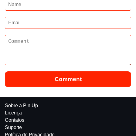
Comment
Sobre a Pin Up
Licença
Contatos
Suporte
Política de Privacidade