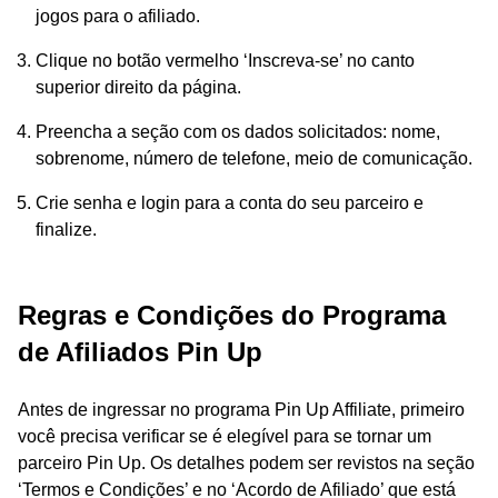
jogos para o afiliado.
Clique no botão vermelho ‘Inscreva-se’ no canto
superior direito da página.
Preencha a seção com os dados solicitados: nome,
sobrenome, número de telefone, meio de comunicação.
Crie senha e login para a conta do seu parceiro e
finalize.
Regras e Condições do Programa
de Afiliados Pin Up
Antes de ingressar no programa Pin Up Affiliate, primeiro
você precisa verificar se é elegível para se tornar um
parceiro Pin Up. Os detalhes podem ser revistos na seção
‘Termos e Condições’ e no ‘Acordo de Afiliado’ que está